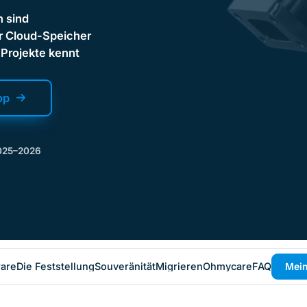
n sind
r Cloud-Speicher
e Projekte kennt
op
2025–2026
ware
Die Feststellung
Souveränität
Migrieren
Ohmycare
FAQ
Mein