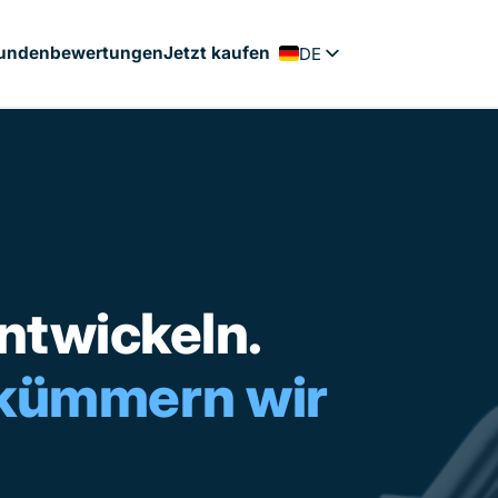
undenbewertungen
Jetzt kaufen
DE
FR
EN
PT
ES
NL
entwickeln.
 kümmern wir