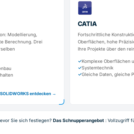
CATIA
on: Modellierung,
Fortschrittliche Konstrukt
te Berechnung. Drei
Oberflächen, hohe Präzis
rselben
Ihre Projekte über den r
✓
Komplexe Oberflächen u
✓
Systemtechnik
enbau
✓
Gleiche Daten, gleiche P
halten
SOLIDWORKS entdecken →
evor Sie sich festlegen?
Das Schnupperangebot
: Vollzugriff 