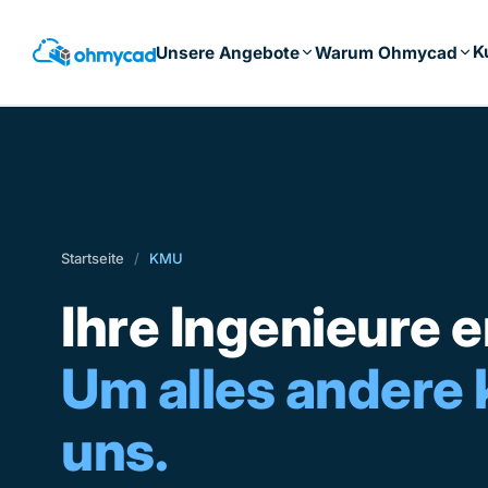
Zum
Hauptinhalt
K
Unsere Angebote
Warum Ohmycad
springen
Startseite
/
KMU
Ihre Ingenieure 
Um alles andere
uns.