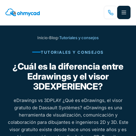
Saltar
al
contenido
principal
Inicio
›
Blog
›
Tutoriales y consejos
TUTORIALES Y CONSEJOS
¿Cuál es la diferencia entre
Edrawings y el visor
3DEXPERIENCE?
eDrawings vs 3DPLAY ¿Qué es eDrawings, el visor
gratuito de Dassault Systèmes? eDrawings es una
herramienta de visualización, comunicación y
colaboración para dibujantes e ingenieros 2D y 3D. Este
visor gratuito existe desde hace unos veinte años y es