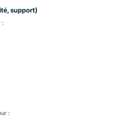
ité, support)
 :
ur :