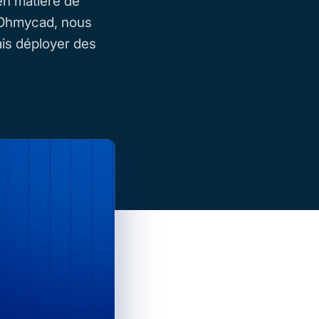
en matière de
 Ohmycad, nous
ais déployer des