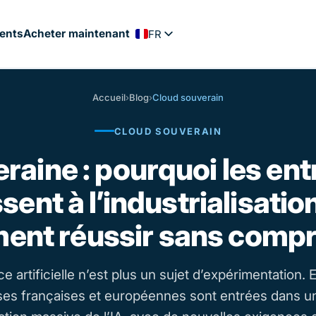
ients
Acheter maintenant
FR
EN
PT
Accueil
›
Blog
›
Cloud souverain
ES
CLOUD SOUVERAIN
NL
DE
raine : pourquoi les en
sent à l’industrialisation
nt réussir sans comp
nce artificielle n’est plus un sujet d’expérimentation. 
ses françaises et européennes sont entrées dans 