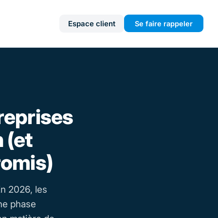
Espace client
Se faire rappeler
treprises
 (et
romis)
En 2026, les
une phase