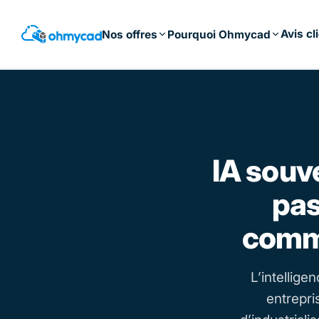
Passer
au
Avis cl
Nos offres
Pourquoi Ohmycad
contenu
principal
IA souve
pas
comme
L’intellige
entrepri