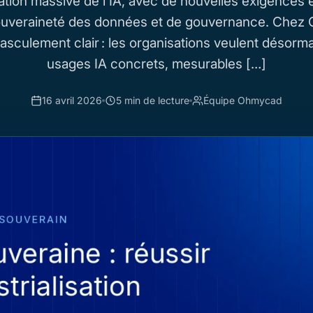
isation massive de l’IA, avec de nouvelles exigences 
souveraineté des données et de gouvernance. Chez
sculement clair : les organisations veulent désorm
usages IA concrets, mesurables […]
16 avril 2026
5 min de lecture
Équipe Ohmycad