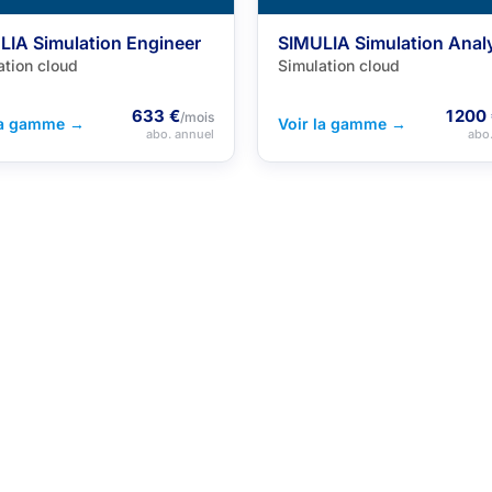
LIA Simulation Engineer
SIMULIA Simulation Anal
ation cloud
Simulation cloud
633 €
1 200
/mois
la gamme →
Voir la gamme →
abo. annuel
abo