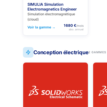
SIMULIA Simulation
Electromagnetics Engineer
Simulation électromagnétique
(cloud)
1 680 €
/mois
Voir la gamme →
abo. annuel
Conception électrique
2 GAMMES