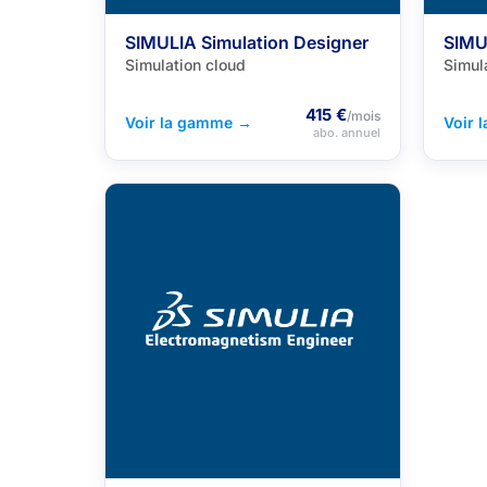
SIMULIA Simulation Designer
SIMU
Simulation cloud
Simul
415 €
/mois
Voir la gamme →
Voir 
abo. annuel