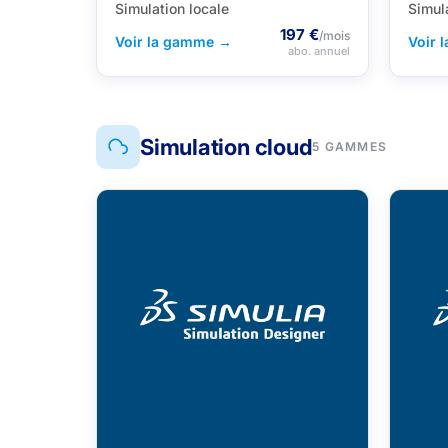
Simulation locale
Simul
197 €
/mois
Voir la gamme →
Voir 
abo. annuel
Simulation cloud
5 GAMMES