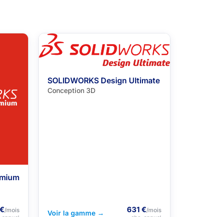
SOLIDWORKS Design Ultimate
Conception 3D
emium
 €
631 €
/mois
/mois
Voir la gamme →