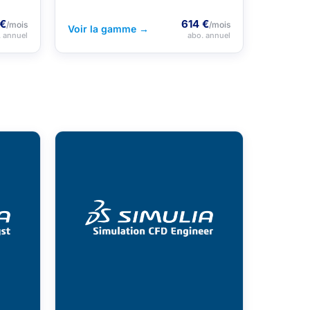
 €
614 €
/mois
/mois
Voir la gamme →
. annuel
abo. annuel