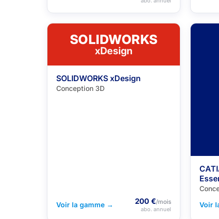
abo. annuel
SOLIDWORKS
xDesign
SOLIDWORKS xDesign
Conception 3D
CATI
Essen
Conce
200 €
/mois
Voir la gamme →
Voir 
abo. annuel