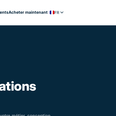
ients
Acheter maintenant
FR
EN
PT
ES
NL
DE
cations
otre métier, conception,