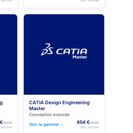
. annuel
abo. annuel
ng
CATIA Design Engineering
Master
Conception avancée
 €
654 €
/mois
/mois
Voir la gamme →
. annuel
abo. annuel