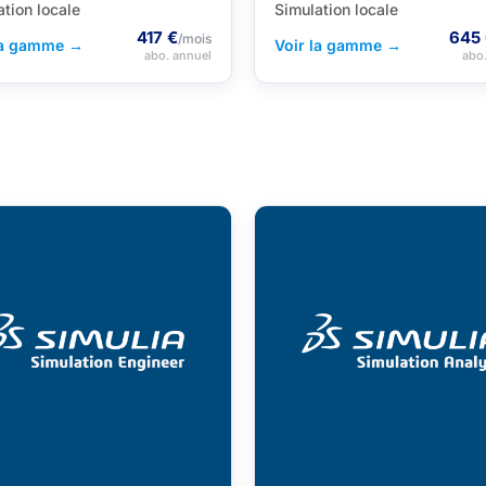
ation locale
Simulation locale
417 €
645
/mois
la gamme →
Voir la gamme →
abo. annuel
abo