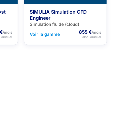
yst
SIMULIA Simulation CFD
Engineer
Simulation fluide (cloud)
 €
855 €
/mois
/mois
Voir la gamme →
. annuel
abo. annuel