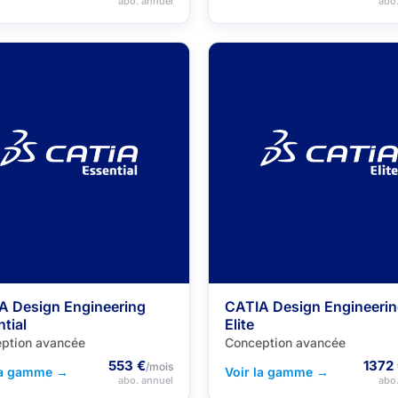
abo. annuel
abo
A Design Engineering
CATIA Design Engineeri
tial
Elite
ption avancée
Conception avancée
553 €
1372
/mois
la gamme →
Voir la gamme →
abo. annuel
abo