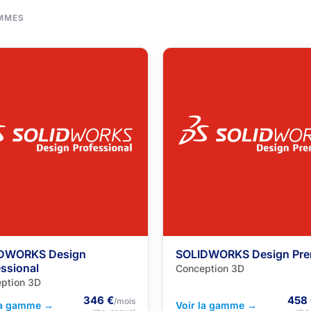
MMES
DWORKS Design
SOLIDWORKS Design Pr
ssional
Conception 3D
ption 3D
346 €
458
/mois
la gamme →
Voir la gamme →