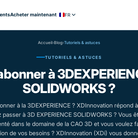
ients
Acheter maintenant
FR
EN
PT
Accueil
›
Blog
›
Tutoriels & astuces
ES
TUTORIELS & ASTUCES
NL
DE
abonner à 3DEXPERIE
SOLIDWORKS ?
nner à la 3DEXPERIENCE ? XDInnovation répond à
z passer à 3D EXPERIENCE SOLIDWORKS ? Vous ê
nté dans le domaine de la CAO 3D et vous voulez fai
tion de vos besoins ? XDInnovation (XDi) vous donn