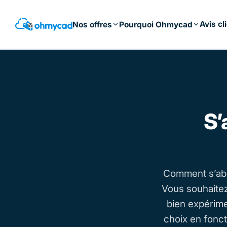
Passer
au
Avis cl
Nos offres
Pourquoi Ohmycad
contenu
principal
S’
Comment s’abo
Vous souhaite
bien expérime
choix en fonc