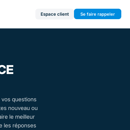
Espace client
Se faire rappeler
NCE
 vos questions
tes nouveau ou
re le meilleur
e les réponses