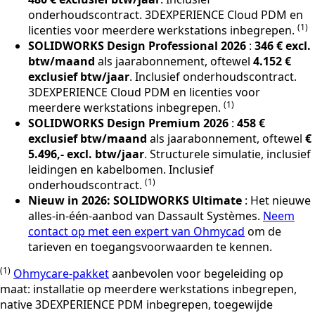
onderhoudscontract. 3DEXPERIENCE Cloud PDM en
(1)
licenties voor meerdere werkstations inbegrepen.
SOLIDWORKS Design Professional 2026
:
346 € excl.
btw/maand
als jaarabonnement, oftewel
4.152 €
exclusief btw/jaar
. Inclusief onderhoudscontract.
3DEXPERIENCE Cloud PDM en licenties voor
(1)
meerdere werkstations inbegrepen.
SOLIDWORKS Design Premium 2026
:
458 €
exclusief btw/maand
als jaarabonnement, oftewel
€
5.496,- excl. btw/jaar
. Structurele simulatie, inclusief
leidingen en kabelbomen. Inclusief
(1)
onderhoudscontract.
Nieuw in 2026: SOLIDWORKS Ultimate
: Het nieuwe
alles-in-één-aanbod van Dassault Systèmes.
Neem
contact op met een expert van Ohmycad
om de
tarieven en toegangsvoorwaarden te kennen.
(1)
Ohmycare-pakket
aanbevolen voor begeleiding op
maat: installatie op meerdere werkstations inbegrepen,
native 3DEXPERIENCE PDM inbegrepen, toegewijde