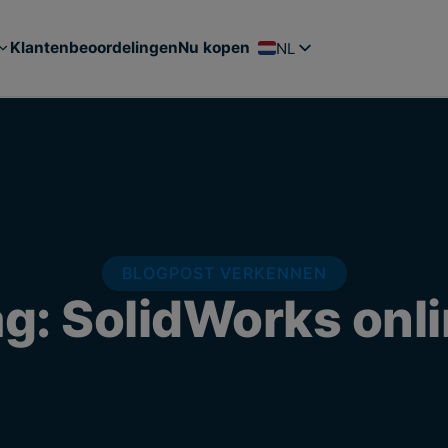
Klantenbeoordelingen
Nu kopen
NL
FR
EN
PT
ES
DE
BLOGPOST VERKENNEN
ag:
SolidWorks onl