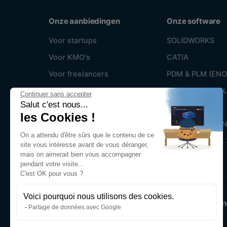
Onze aanbiedingen
Onze software
Voor startups
SOLIDWORKS
Voor KMO's
CATIA
Voor freelancers
PDM & PLM (ENO
Quickstart
Simulatie (SIMUL
Continuer sans accepter
Salut c'est nous...
Ohmycare
CAM (DELMIA)
les Cookies !
Ohmycoaching
Alle 3DEXPERIEN
On a attendu d'être sûrs que le contenu de ce
Ohmytraining
Microsoft Office
site vous intéresse avant de vous déranger,
mais on aimerait bien vous accompagner
pendant votre visite...
C'est OK pour vous ?
Voici pourquoi nous utilisons des cookies.
De expertise van Dassault Systè
Partage de données avec Google