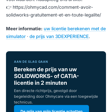
👉 https://ohmycad.com/comment-avoir-
solidworks-gratuitement-et-en-toute-legalite/
Meer informatie:
uw licentie berekenen met de
simulator
·
de prijs van 3DEXPERIENCE
.
AAN DE SLAG GAAN
Bereken de prijs van uw
SOLIDWORKS- of CATIA-
licentie in 2 minuten
Een directe richtprijs, gevolgd door
begeleiding door Ohmycare via een toegewijde
technicus.
De prijs van mijn licentie schatten