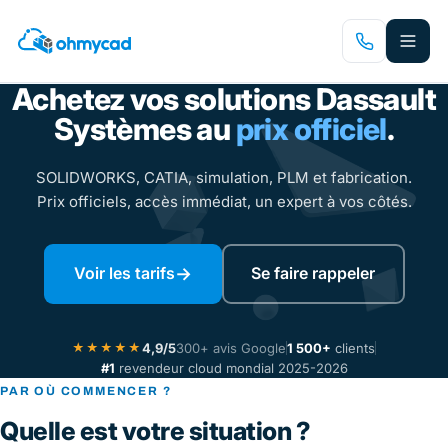
Passer
au
contenu
Achetez vos solutions Dassault
principal
Trimestriel
Annuel
3 ans
facturé trimestriellement
facturé ann
Systèmes au
prix officiel
.
SOLIDWORKS, CATIA, simulation, PLM et fabrication.
Prix officiels, accès immédiat, un expert à vos côtés.
→
Voir les tarifs
Se faire rappeler
4,9/5
300+ avis Google
1 500+
clients
★★★★★
#1
revendeur cloud mondial 2025-2026
PAR OÙ COMMENCER ?
Quelle est votre situation ?