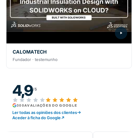
CALOMATECH
Fundador · testemunho
4,9
/5
300
AVALIAÇÕES DO GOOGLE
Ler todas as opiniões dos clientes
Aceder à ficha do Google