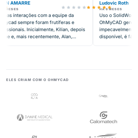
Ludovic Roth
Boutros GHA
HÁ 8 MESES
HÁ 3 MESES
Uso o SolidWorks diariamente e a
A equipe da 
OhMyCAD gerencia minha licença
suporte com o
impecavelmente. A equipe está sempre
ano, e o servi
disponível, é fácil de contatar e resolve
sempre dispon
qualquer problema rapidamente. O
ágeis e demons
suporte é excelente. Recomendo muito!
diante de impr
confiável com
ELES CRIAM COM O OHMYCAD