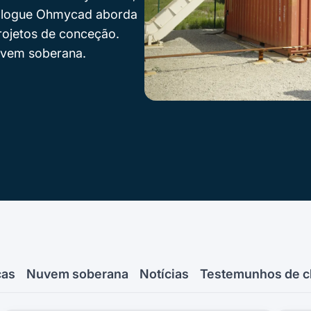
o blogue Ohmycad aborda
rojetos de conceção.
uvem soberana.
cas
Nuvem soberana
Notícias
Testemunhos de c