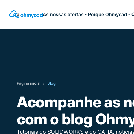
Saltar
para
O
As nossas ofertas
Porquê Ohmycad
o
conteúdo
principal
Página inicial
/
Blog
Acompanhe as n
com o blog Ohm
Tutoriais do SOLIDWORKS e do CATIA, notícias