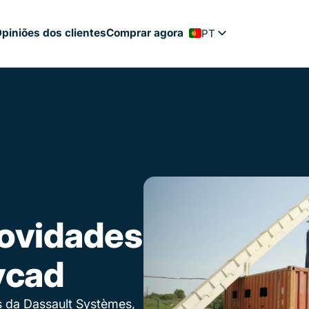
piniões dos clientes
Comprar agora
PT
FR
EN
ES
NL
DE
ovidades
ycad
 da Dassault Systèmes,