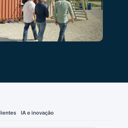
lientes
IA e inovação