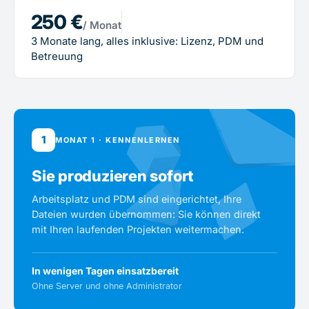
250 €
/ Monat
3 Monate lang, alles inklusive: Lizenz, PDM und
Betreuung
1
MONAT 1 · KENNENLERNEN
Sie produzieren sofort
Arbeitsplatz und PDM sind eingerichtet, Ihre
Dateien wurden übernommen: Sie können direkt
mit Ihren laufenden Projekten weitermachen.
In wenigen Tagen einsatzbereit
Ohne Server und ohne Administrator