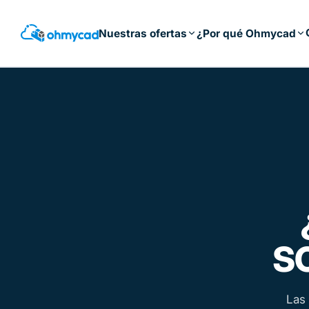
Saltar
al
Nuestras ofertas
¿Por qué Ohmycad
contenido
principal
S
Las