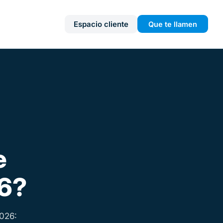
Espacio cliente
Que te llamen
e
6?
026: