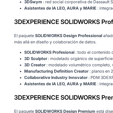
3DSwym
: red social corporativa de Dassault
Asistentes de IA LEO, AURA y MARIE
: integr
3DEXPERIENCE SOLIDWORKS Profes
El paquete
SOLIDWORKS Design Professional
añade
más allá en diseño y colaboración de datos.
SOLIDWORKS Profesional
: todo el contenido 
3D Sculptor
: modelado orgánico de superfici
3D Creator
: modelado volumétrico completo, 
Manufacturing Definition Creator
: planos en 
Collaborative Industry Innovator
: PDM 3DEXPER
Asistentes de IA LEO, AURA y MARIE
: integr
3DEXPERIENCE SOLIDWORKS Prem
El paquete
SOLIDWORKS Design Premium
está dise