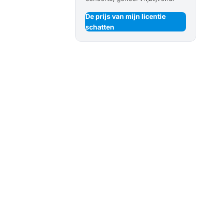
De prijs van mijn licentie
schatten