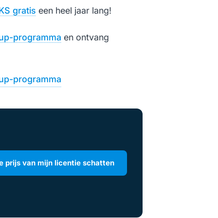
S gratis
een heel jaar lang!
rtup-programma
en ontvang
rtup-programma
e prijs van mijn licentie schatten