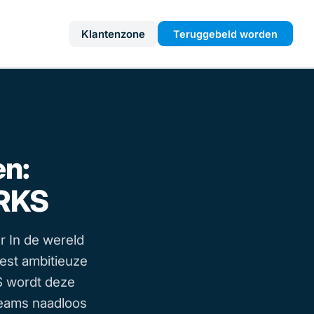
Klantenzone
Teruggebeld worden
n:
RKS
 In de wereld
est ambitieuze
 wordt deze
teams naadloos