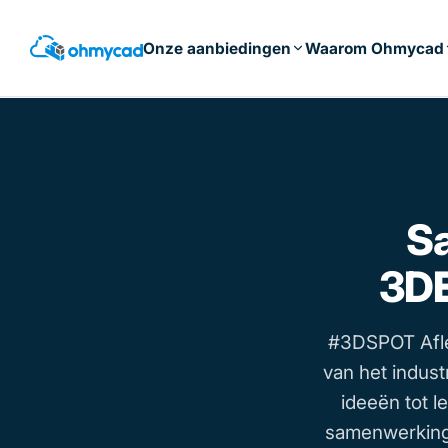
Spring
naar
Onze aanbiedingen
Waarom Ohmycad
hoofdinhoud
S
3D
#3DSPOT Afle
van het indus
ideeën tot
samenwerking 