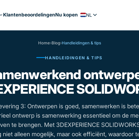
Klantenbeoordelingen
Nu kopen
NL
FR
EN
Home
›
Blog
›
Handleidingen & tips
PT
HANDLEIDINGEN & TIPS
ES
DE
amenwerkend ontwerpe
EXPERIENCE SOLIDWO
vering 3: Ontwerpen is goed, samenwerken is beter
trieel ontwerp is samenwerking essentieel om de me
 leven te brengen. Met 3DEXPERIENCE SOLIDWORKS
niet alleen mogelijk, maar ook efficiënt, waardoor 