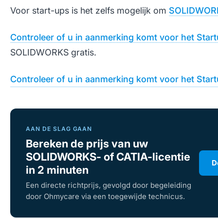
Voor start-ups is het zelfs mogelijk om
SOLIDWORK
Controleer of u in aanmerking komt voor het Sta
SOLIDWORKS gratis.
Controleer of u in aanmerking komt voor het Sta
AAN DE SLAG GAAN
Bereken de prijs van uw
SOLIDWORKS- of CATIA-licentie
D
in 2 minuten
Een directe richtprijs, gevolgd door begeleiding
door Ohmycare via een toegewijde technicus.