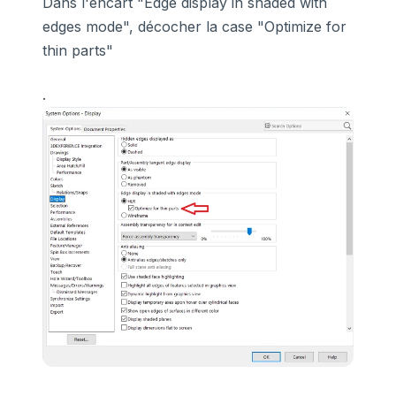
Dans l'encart "Edge display in shaded with
edges mode", décocher la case "Optimize for
thin parts"
.