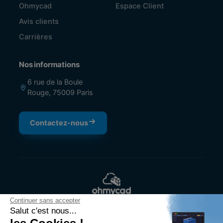
Ohmycad
Espace Client
Avis clients
Carrières
Nos informations
6 rue de la Boule
Rouge, 75009 Paris
Contactez-nous
L'expertise Dassault Systèmes, sans
Continuer sans accepter
Salut c'est nous...
compromis.