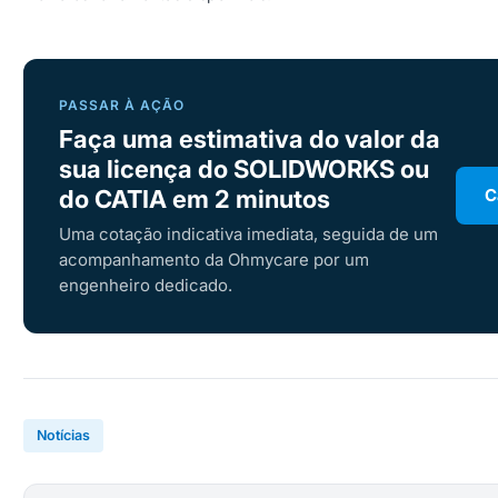
PASSAR À AÇÃO
Faça uma estimativa do valor da
sua licença do SOLIDWORKS ou
do CATIA em 2 minutos
C
Uma cotação indicativa imediata, seguida de um
acompanhamento da Ohmycare por um
engenheiro dedicado.
Notícias