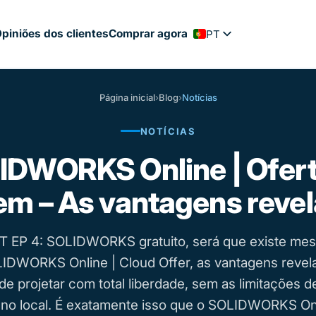
piniões dos clientes
Comprar agora
PT
FR
EN
Página inicial
›
Blog
›
Notícias
ES
NOTÍCIAS
NL
DE
IDWORKS Online | Ofert
m – As vantagens reve
 EP 4: SOLIDWORKS gratuito, será que existe me
IDWORKS Online | Cloud Offer, as vantagens revela
 de projetar com total liberdade, sem as limitações 
 no local. É exatamente isso que o SOLIDWORKS On