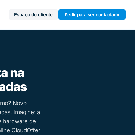
Espaço do cliente
Pedir para ser contactado
a na
ladas
smo? Novo
das. Imagine: a
de hardware de
line CloudOffer