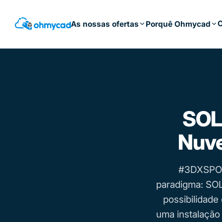
Saltar
para
O
As nossas ofertas
Porquê Ohmycad
o
conteúdo
principal
SOL
Nuve
#3DXSPOT
paradigma: SOL
possibilidade
uma instalação