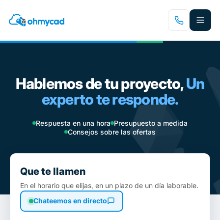
Saltar
al
contenido
principal
Hablemos de tu proyecto,
Un
experto te responde.
Respuesta en una hora
Presupuesto a medida
Consejos sobre las ofertas
Que te llamen
En el horario que elijas, en un plazo de un día laborable.
Chateemos en directo