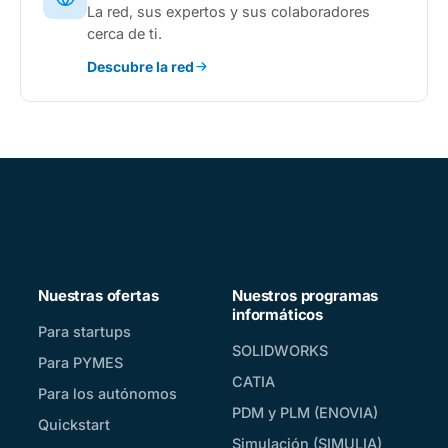
La red, sus expertos y sus colaboradores
cerca de ti.
Descubre la red
Nuestras ofertas
Nuestros programas
informáticos
Para startups
SOLIDWORKS
Para PYMES
CATIA
Para los autónomos
PDM y PLM (ENOVIA)
Quickstart
Simulación (SIMULIA)