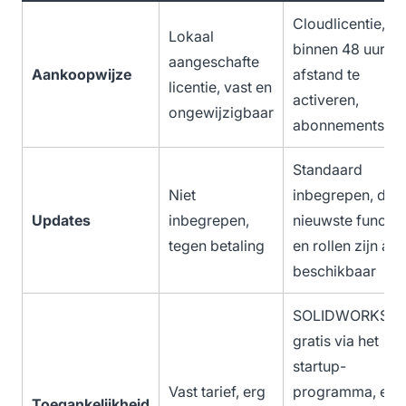
Cloudlicentie,
Lokaal
binnen 48 uur o
aangeschafte
Aankoopwijze
afstand te
licentie, vast en
activeren,
ongewijzigbaar
abonnementsmo
Standaard
Niet
inbegrepen, de
Updates
inbegrepen,
nieuwste functie
tegen betaling
en rollen zijn alti
beschikbaar
SOLIDWORKS 1 j
gratis via het
startup-
Vast tarief, erg
programma, een
Toegankelijkheid