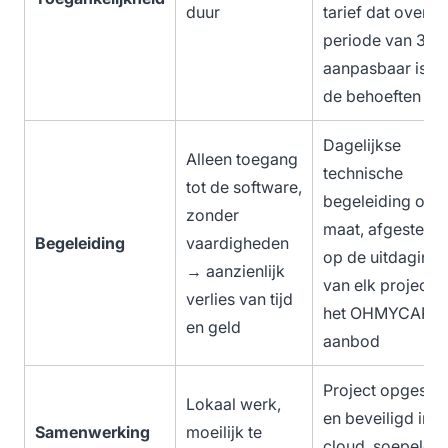
duur
tarief dat over e
periode van 3 ja
aanpasbaar is a
de behoeften
Dagelijkse
Alleen toegang
technische
tot de software,
begeleiding op
zonder
maat, afgestemd
Begeleiding
vaardigheden
op de uitdaging
→ aanzienlijk
van elk project, 
verlies van tijd
het OHMYCARE-
en geld
aanbod
Project opgesla
Lokaal werk,
en beveiligd in d
Samenwerking
moeilijk te
cloud, soepelere