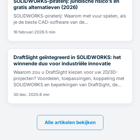
SOLIDWORKS-piraterij: juridische risico’s en
NIEUWS
gratis alternatieven (2026)
SOLIDWORKS-piraterij: Waarom met vuur spelen, als
je de beste CAD-software van de…
16 februari 2026
5 min
DraftSight geïntegreerd in SOLIDWORKS: het
NIEUWS
winnende duo voor industriële innovatie
Waarom zou u DraftSight kiezen voor uw 2D/3D-
projecten? Voordelen, toepassingen, koppeling met
SOLIDWORKS en beperkingen van DraftSight, de…
30 dec. 2025
8 min
Alle artikelen bekijken