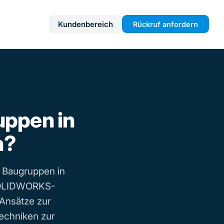
Kundenbereich
Rückruf anfordern
ppen in
n?
) Baugruppen in
 SOLIDWORKS-
Ansätze zur
echniken zur