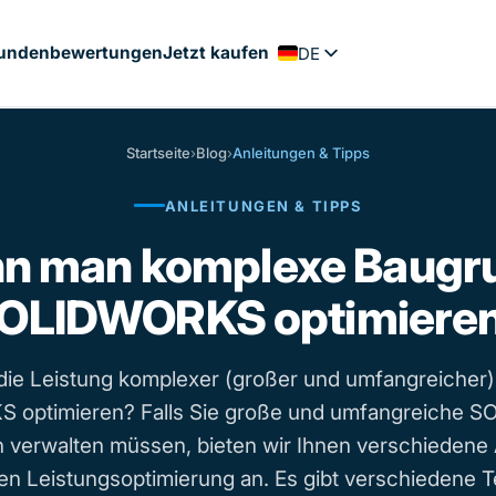
undenbewertungen
Jetzt kaufen
DE
FR
EN
Startseite
›
Blog
›
Anleitungen & Tipps
PT
ANLEITUNGEN & TIPPS
ES
NL
nn man komplexe Baugru
OLIDWORKS optimiere
 die Leistung komplexer (großer und umfangreicher
optimieren? Falls Sie große und umfangreiche
 verwalten müssen, bieten wir Ihnen verschiedene 
en Leistungsoptimierung an. Es gibt verschiedene T