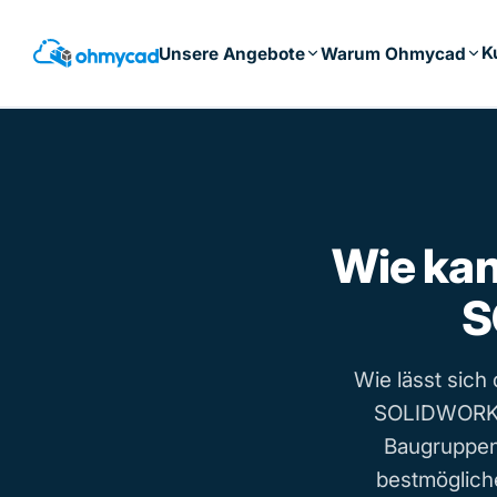
Zum
Hauptinhalt
K
Unsere Angebote
Warum Ohmycad
springen
Wie ka
S
Wie lässt sich
SOLIDWORKS 
Baugruppen
bestmöglich