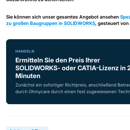
Sie können sich unser gesamtes Angebot ansehen
Spez
zu großen Baugruppen in SOLIDWORKS
, gesteuert vo
HANDELN
Ermitteln Sie den Preis Ihrer
SOLIDWORKS- oder CATIA-Lizenz in 
Minuten
Zunächst ein sofortiger Richtpreis, anschließend Betr
durch Ohmycare durch einen fest zugewiesenen Techn