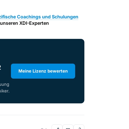
ifische Coachings und Schulungen
n unseren XDI-Experten
2
Meine Lizenz bewerten
euung
iker.