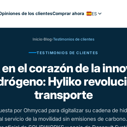
Opiniones de los clientes
Comprar ahora
ES
FR
EN
Inicio
›
Blog
›
Testimonios de clientes
PT
TESTIMONIOS DE CLIENTES
NL
DE
en el corazón de la inn
idrógeno: Hyliko revoluci
transporte
puesta por Ohmycad para digitalizar su cadena de hi
al servicio de la movilidad sin emisiones de carbon