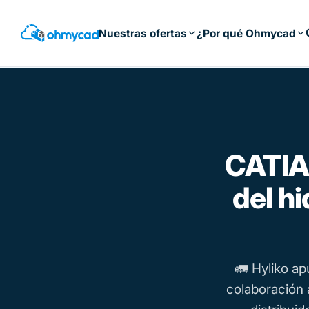
Saltar
al
Nuestras ofertas
¿Por qué Ohmycad
contenido
principal
CATIA 
del h
🚛 Hyliko a
colaboración 