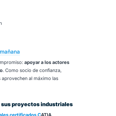
n
l mañana
compromiso:
apoyar a los actores
io
. Como socio de confianza,
s aprovechen al máximo las
e sus proyectos industriales
les certificados C
ATIA
,