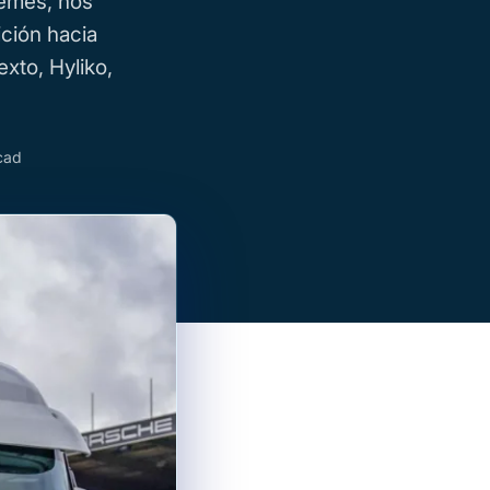
tèmes, nos
ción hacia
xto, Hyliko,
cad