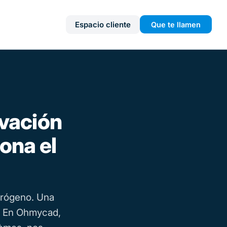
Espacio cliente
Que te llamen
ovación
ona el
drógeno. Una
o. En Ohmycad,