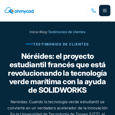
Saltar
al
contenido
principal
Inicio
›
Blog
›
Testimonios de clientes
TESTIMONIOS DE CLIENTES
Néréides: el proyecto
estudiantil francés que está
revolucionando la tecnología
verde marítima con la ayuda
de SOLIDWORKS
Nereidas: Cuando la tecnología verde estudiantil se
convierte en un verdadero acelerador de la innovación
En la Universidad de Tecnología de Troyes (UTT), el