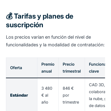
💰 Tarifas y planes de
suscripción
Los precios varían en función del nivel de
funcionalidades y la modalidad de contratación:
Premio
Precio
Funcionali
Oferta
anual
trimestral
clave
CAD 3D,
3 480
846 €
colaboració
Estándar
€ al
por
la nube, ges
año
trimestre
de datos