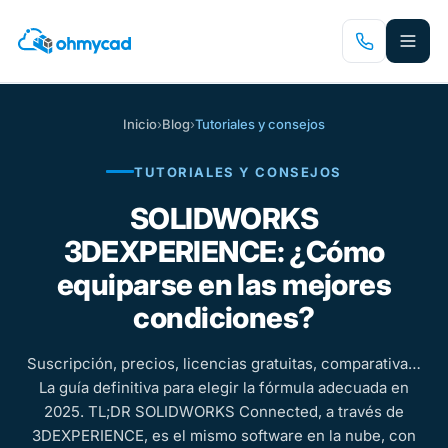
Saltar
al
contenido
principal
Inicio
›
Blog
›
Tutoriales y consejos
TUTORIALES Y CONSEJOS
SOLIDWORKS
3DEXPERIENCE: ¿Cómo
equiparse en las mejores
condiciones?
Suscripción, precios, licencias gratuitas, comparativa…
La guía definitiva para elegir la fórmula adecuada en
2025. TL;DR SOLIDWORKS Connected, a través de
3DEXPERIENCE, es el mismo software en la nube, con