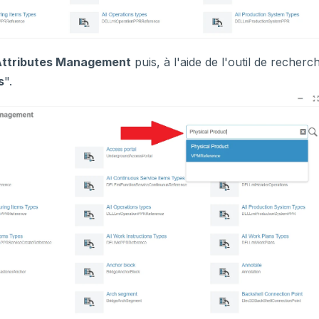
ttributes Management
puis, à l'aide de l'outil de recherc
s
".